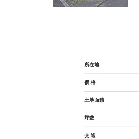
所在地
価 格
土地面積
坪数
交 通