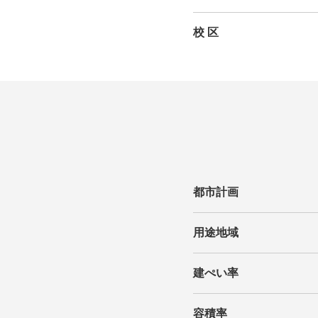
校 区
都市計画
用途地域
建ぺい率
容積率